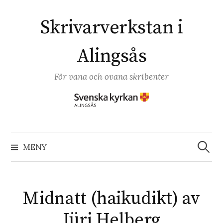
Hoppa
till
Skrivarverkstan i
innehåll
Alingsås
För vana och ovana skribenter
Sök
efter:
MENY
Midnatt (haikudikt) av
Jüri Helberg